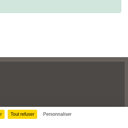
Informations légales
r
Tout refuser
Personnaliser
Signaler un contenu inapproprié