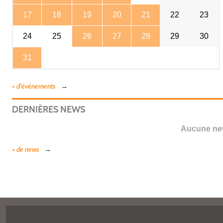
17
18
19
20
21
22
23
24
25
26
27
28
29
30
31
+ d'évènements
DERNIÈRES NEWS
Aucune new
+ de news