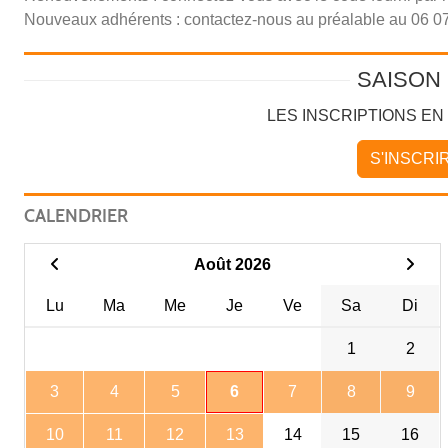
Nouveaux adhérents : contactez-nous au préalable au 06 07
SAISON 
LES INSCRIPTIONS EN
S'INSCRI
CALENDRIER
Août 2026
Lu
Ma
Me
Je
Ve
Sa
Di
1
2
3
4
5
6
7
8
9
10
11
12
13
14
15
16