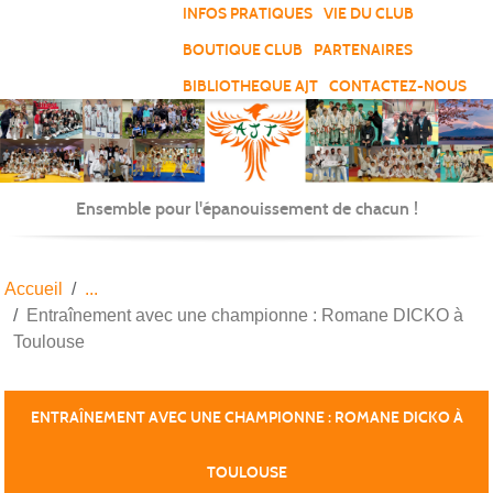
Panneau de gestion des cookies
INFOS PRATIQUES
VIE DU CLUB
BOUTIQUE CLUB
PARTENAIRES
BIBLIOTHEQUE AJT
CONTACTEZ-NOUS
Ensemble pour l'épanouissement de chacun !
Accueil
Entraînement avec une championne : Romane DICKO à
Toulouse
ENTRAÎNEMENT AVEC UNE CHAMPIONNE : ROMANE DICKO À
TOULOUSE