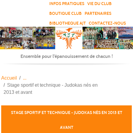
Panneau de gestion des cookies
INFOS PRATIQUES
VIE DU CLUB
BOUTIQUE CLUB
PARTENAIRES
BIBLIOTHEQUE AJT
CONTACTEZ-NOUS
Ensemble pour l'épanouissement de chacun !
Accueil
Stage sportif et technique - Judokas nés en
2013 et avant
STAGE SPORTIF ET TECHNIQUE - JUDOKAS NÉS EN 2013 ET
AVANT