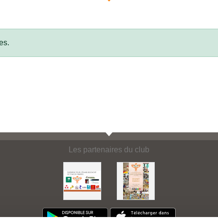
es.
Les partenaires du club