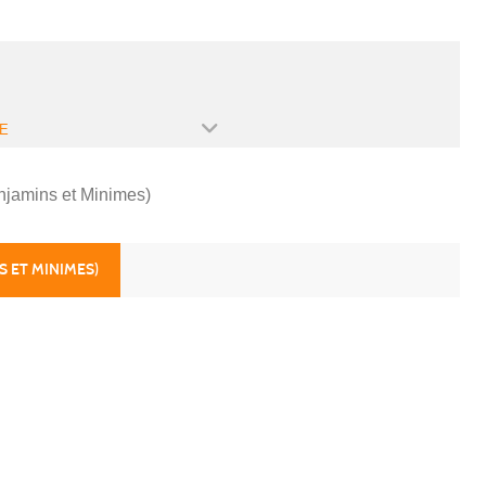
E
njamins et Minimes)
S ET MINIMES)