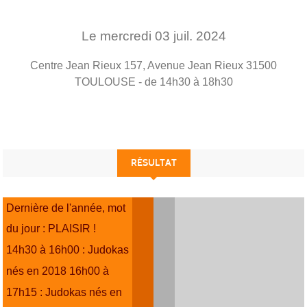
Le
mercredi
03
juil.
2024
Centre Jean Rieux 157, Avenue Jean Rieux
31500
TOULOUSE
- de 14h30 à 18h30
RÉSULTAT
Dernière de l'année, mot
du jour : PLAISIR !
14h30 à 16h00 : Judokas
nés en 2018 16h00 à
17h15 : Judokas nés en