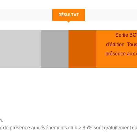
RÉSULTAT
Sortie BO
d'édition. Tou
présence aux 
n.
ux de présence aux événements club > 85% sont gratuitement co