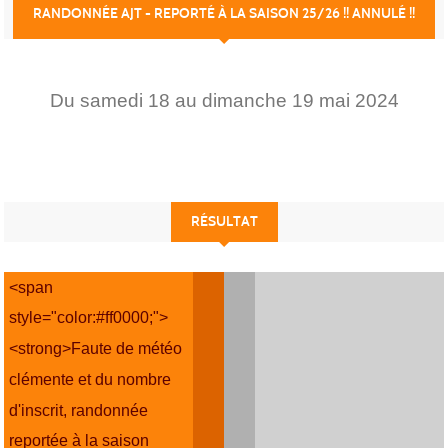
RANDONNÉE AJT - REPORTÉ À LA SAISON 25/26 !! ANNULÉ !!
Du
samedi
18
au
dimanche
19
mai
2024
RÉSULTAT
<span
style="color:#ff0000;">
<strong>Faute de météo
clémente et du nombre
d'inscrit, randonnée
reportée à la saison