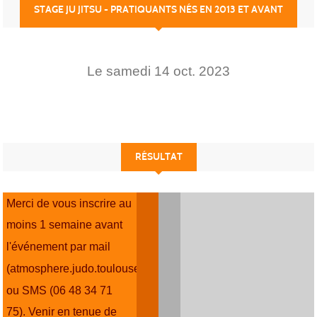
STAGE JU JITSU - PRATIQUANTS NÉS EN 2013 ET AVANT
Le
samedi
14
oct.
2023
RÉSULTAT
Merci de vous inscrire au
moins 1 semaine avant
l'événement par mail
(atmosphere.judo.toulouse@gmail.com)
ou SMS (06 48 34 71
75). Venir en tenue de