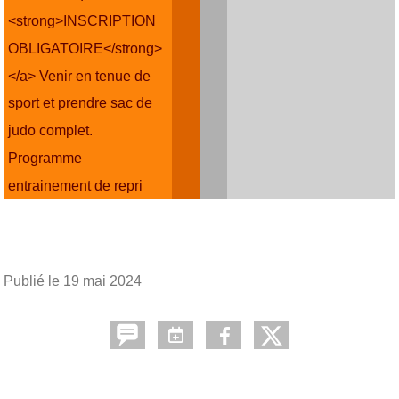
<strong>INSCRIPTION
OBLIGATOIRE</strong>
</a> Venir en tenue de
sport et prendre sac de
judo complet.
Programme
entrainement de repri
Publié le
19 mai 2024