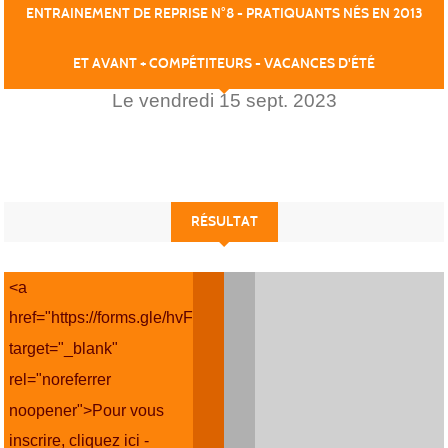
ENTRAINEMENT DE REPRISE N°8 - PRATIQUANTS NÉS EN 2013
ET AVANT + COMPÉTITEURS - VACANCES D'ÉTÉ
Le
vendredi
15
sept.
2023
RÉSULTAT
<a
href="https://forms.gle/hvFEn1gMTPQyDn66A"
target="_blank"
rel="noreferrer
noopener">Pour vous
inscrire, cliquez ici -