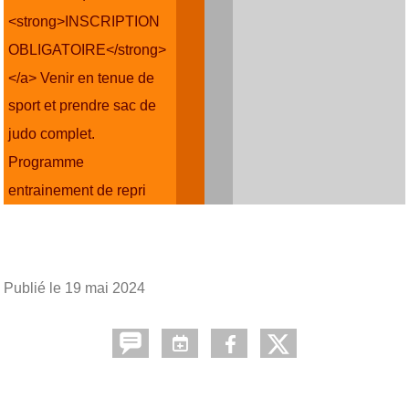
<strong>INSCRIPTION
OBLIGATOIRE</strong>
</a> Venir en tenue de
sport et prendre sac de
judo complet.
Programme
entrainement de repri
Publié le
19 mai 2024