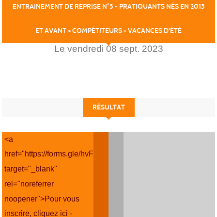
ENTRAINEMENT DE REPRISE N°5 - PRATIQUANTS NÉS EN 2013
ET AVANT + COMPÉTITEURS - VACANCES D'ÉTÉ
Le
vendredi
08
sept.
2023
RÉSULTAT
<a
href="https://forms.gle/hvFEn1gMTPQyDn66A"
target="_blank"
rel="noreferrer
noopener">Pour vous
inscrire, cliquez ici -