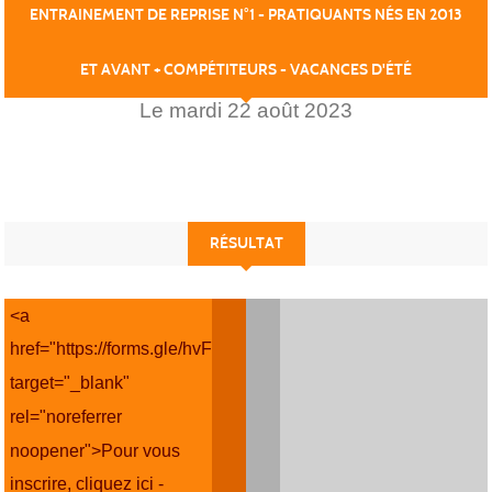
ENTRAINEMENT DE REPRISE N°1 - PRATIQUANTS NÉS EN 2013
ET AVANT + COMPÉTITEURS - VACANCES D'ÉTÉ
Le
mardi
22
août
2023
RÉSULTAT
<a
href="https://forms.gle/hvFEn1gMTPQyDn66A"
target="_blank"
rel="noreferrer
noopener">Pour vous
inscrire, cliquez ici -