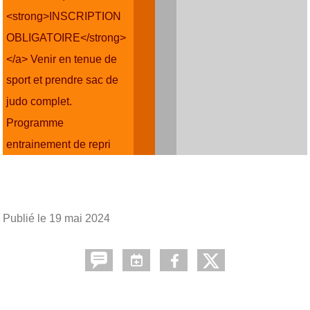
<strong>INSCRIPTION
OBLIGATOIRE</strong>
</a> Venir en tenue de
sport et prendre sac de
judo complet.
Programme
entrainement de repri
Publié le
19 mai 2024