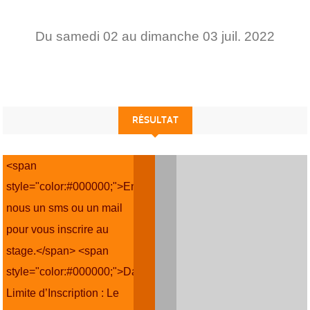
Du
samedi
02
au
dimanche
03
juil.
2022
RÉSULTAT
<span
style="color:#000000;">Envoyez
nous un sms ou un mail
pour vous inscrire au
stage.</span> <span
style="color:#000000;">Date
Limite d’Inscription : Le