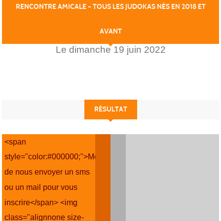
RENCONTRE AMICALE – TOUS LES JUDOKAS NÉS EN 2018 ET
AVANT
Le
dimanche
19
juin
2022
RÉSULTAT
<span
style="color:#000000;">Merci
de nous envoyer un sms
ou un mail pour vous
inscrire</span> <img
class="alignnone size-