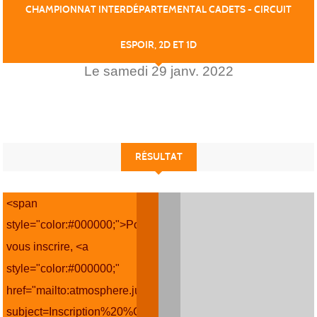
CHAMPIONNAT INTERDÉPARTEMENTAL CADETS - CIRCUIT
ESPOIR, 2D ET 1D
Le
samedi
29
janv.
2022
RÉSULTAT
<span
style="color:#000000;">Pour
vous inscrire, <a
style="color:#000000;"
href="mailto:atmosphere.judo.toulouse@gmail.com?
subject=Inscription%20%C3%A9v%C3%A9nement">merci