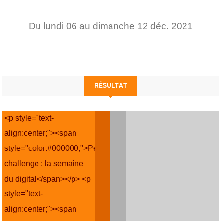
Du
lundi
06
au
dimanche
12
déc.
2021
RÉSULTAT
<p style="text-
align:center;"><span
style="color:#000000;">Petit
challenge : la semaine
du digital</span></p> <p
style="text-
align:center;"><span