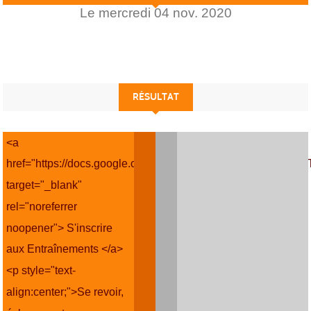
Le
mercredi
04
nov.
2020
RÉSULTAT
<a
href="https://docs.google.com/forms/d/e/1FAIpQLSdgok
target="_blank"
rel="noreferrer
noopener"> S'inscrire
aux Entraînements </a>
<p style="text-
align:center;">Se revoir,