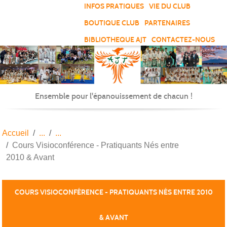
Panneau de gestion des cookies
INFOS PRATIQUES
VIE DU CLUB
BOUTIQUE CLUB
PARTENAIRES
BIBLIOTHEQUE AJT
CONTACTEZ-NOUS
Ensemble pour l'épanouissement de chacun !
Accueil
Cours Visioconférence - Pratiquants Nés entre
2010 & Avant
COURS VISIOCONFÉRENCE - PRATIQUANTS NÉS ENTRE 2010
& AVANT