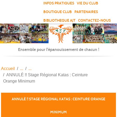
Panneau de gestion des cookies
INFOS PRATIQUES
VIE DU CLUB
BOUTIQUE CLUB
PARTENAIRES
BIBLIOTHEQUE AJT
CONTACTEZ-NOUS
Ensemble pour l'épanouissement de chacun !
Accueil
ANNULÉ !! Stage Régional Katas : Ceinture
Orange Minimum
ANNULÉ !! STAGE RÉGIONAL KATAS : CEINTURE ORANGE
MINIMUM