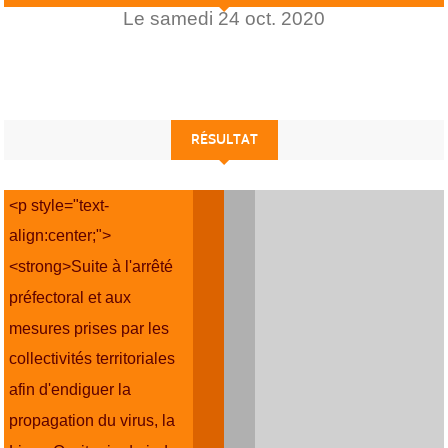
Le
samedi
24
oct.
2020
RÉSULTAT
<p style="text-
align:center;">
<strong>Suite à l'arrêté
préfectoral et aux
mesures prises par les
collectivités territoriales
afin d'endiguer la
propagation du virus, la