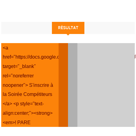
RÉSULTAT
<a
href="https://docs.google.com/forms/d/e/1FAIpQLSfzr_
target="_blank"
rel="noreferrer
noopener"> S'inscrire à
la Soirée Compétiteurs
</a> <p style="text-
align:center;"><strong>
<em>! PARE