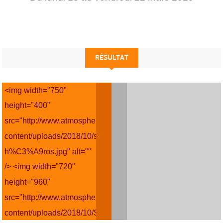
RÉSULTAT
<img width="750"
height="400"
src="http://www.atmospherejudotoulouse.fr/wp-
content/uploads/2018/10/super-
h%C3%A9ros.jpg" alt=""
/> <img width="720"
height="960"
src="http://www.atmospherejudotoulouse.fr/wp-
content/uploads/2018/10/Sema