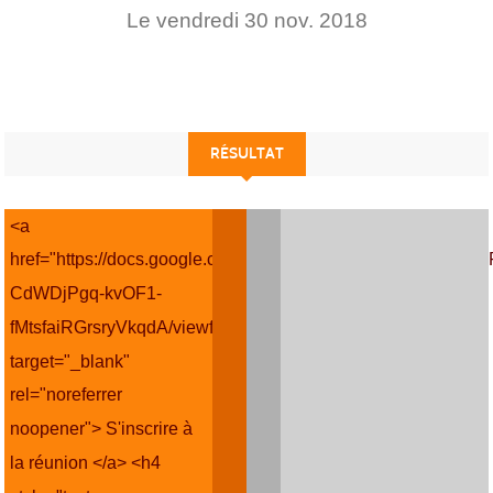
Le
vendredi
30
nov.
2018
RÉSULTAT
<a
href="https://docs.google.com/forms/d/e/1FAIpQLSfGX2rLjeOj
CdWDjPgq-kvOF1-
fMtsfaiRGrsryVkqdA/viewform"
target="_blank"
rel="noreferrer
noopener"> S'inscrire à
la réunion </a> <h4