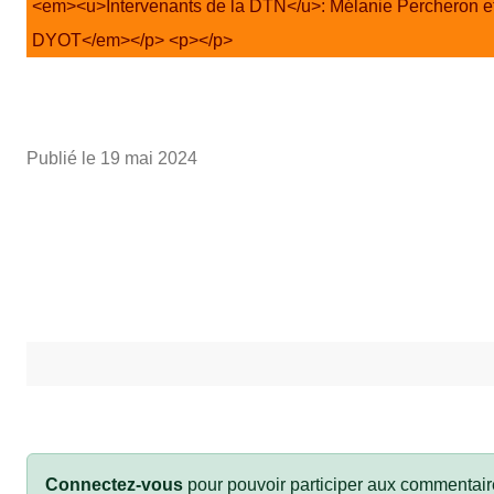
<em><u>Intervenants de la DTN</u>: Mélanie Percheron et
DYOT</em></p> <p></p>
Publié le
19 mai 2024
Connectez-vous
pour pouvoir participer aux commentair