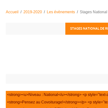
Accueil
2019-2020
Les évènements
Stages National 
STAGES NATIONAL DE R
<strong><u>Niveau : National</u></strong> <p style="text-a
<strong>Pensez au Covoiturage!</strong></p> <p style="text