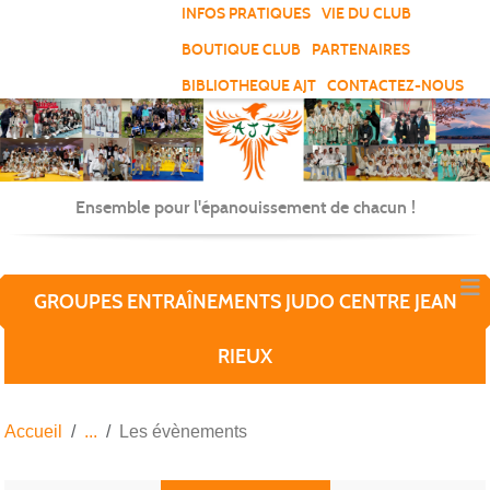
Panneau de gestion des cookies
INFOS PRATIQUES
VIE DU CLUB
BOUTIQUE CLUB
PARTENAIRES
BIBLIOTHEQUE AJT
CONTACTEZ-NOUS
Ensemble pour l'épanouissement de chacun !
GROUPES ENTRAÎNEMENTS JUDO CENTRE JEAN
RIEUX
Accueil
Les évènements