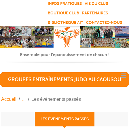
Panneau de gestion des cookies
INFOS PRATIQUES
VIE DU CLUB
BOUTIQUE CLUB
PARTENAIRES
BIBLIOTHEQUE AJT
CONTACTEZ-NOUS
Ensemble pour l'épanouissement de chacun !
GROUPES ENTRAÎNEMENTS JUDO AU CAOUSOU
Accueil
Les évènements passés
LES ÉVÈNEMENTS PASSÉS